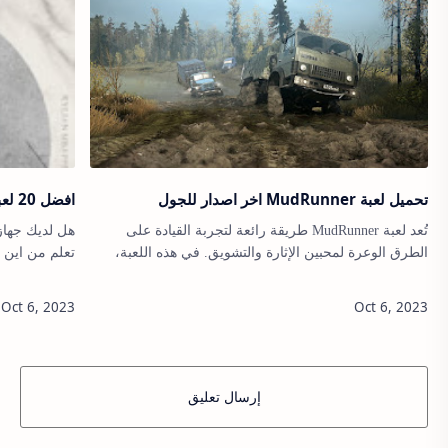
تحميل لعبة MudRunner اخر اصدار للجول
افضل 20 لعبة بلاي ستيشن 4 : ألعاب PS4 الجديدة
تُعد لعبة MudRunner طريقة رائعة لتجربة القيادة على
الطرق الوعرة لمحبين الإثارة والتشويق. في هذه اللعبة،
تعلم من اين ت
يتحكم اللاعب في شاحنة يمكنه السفر بها عبر غابات
وصحاري ووديان نائية.معلومات …
من ضمنها ال
إرسال تعليق